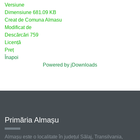
Versiune
Dimensiune
681.09 KB
Creat de
Comuna Almasu
Modificat de
Descărcări
759
Licență
Preț
Înapoi
Powered by jDownloads
Primăria Almașu
Almașu este o localitate în județul Sălaj, Transilvania,