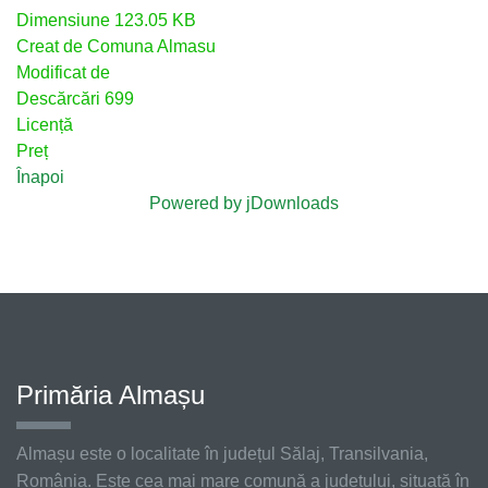
Dimensiune
123.05 KB
Creat de
Comuna Almasu
Modificat de
Descărcări
699
Licență
Preț
Înapoi
Powered by jDownloads
Primăria Almașu
Almașu este o localitate în județul Sălaj, Transilvania,
România. Este cea mai mare comună a județului, situată în