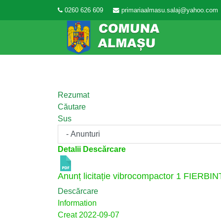
0260 626 609
primariaalmasu.salaj@yahoo.com
Rezumat
Căutare
Sus
Detalii Descărcare
Anunț licitație vibrocompactor 1
FIERBIN
Descărcare
Information
Creat
2022-09-07