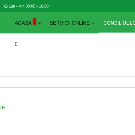
Lun - Vin 08.00 - 16.00
ACASA
SERVICII ONLINE
CONSILIUL L
TE