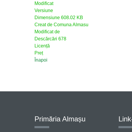
Modificat
Versiune
Dimensiune
608.02 KB
Creat de
Comuna Almasu
Modificat de
Descărcări
678
Licență
Preț
Înapoi
Primăria Almașu
Link