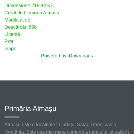
Dimensiune
219.44 KB
Creat de
Comuna Almasu
Modificat de
Descărcări
538
Licență
Preț
Înapoi
Powered by jDownloads
Primăria Almașu
Almașu este o localitate în județul Sălaj, Transilvania,
România. Este cea mai mare comună a județului, situată în