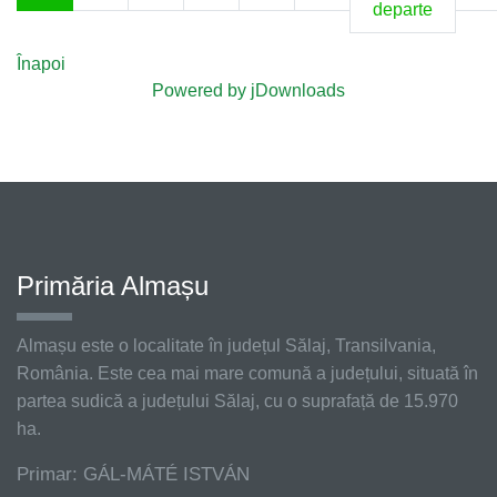
departe
Înapoi
Powered by jDownloads
Primăria Almașu
Almașu este o localitate în județul Sălaj, Transilvania,
România. Este cea mai mare comună a județului, situată în
partea sudică a județului Sălaj, cu o suprafață de 15.970
ha.
Primar: GÁL-MÁTÉ ISTVÁN