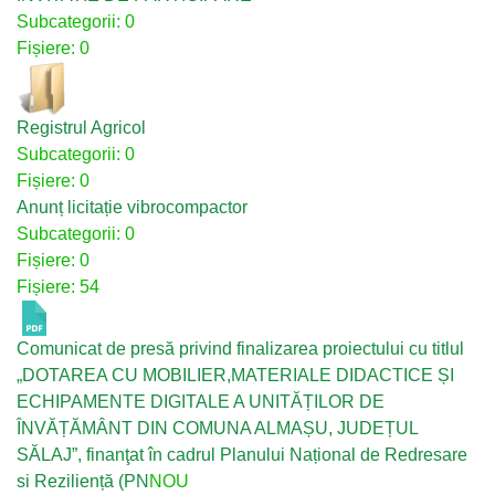
Subcategorii: 0
Fișiere: 0
Registrul Agricol
Subcategorii: 0
Fișiere: 0
Anunț licitație vibrocompactor
Subcategorii: 0
Fișiere: 0
Fișiere: 54
Comunicat de presă privind finalizarea proiectului cu titlul
„DOTAREA CU MOBILIER,MATERIALE DIDACTICE ȘI
ECHIPAMENTE DIGITALE A UNITĂȚILOR DE
ÎNVĂȚĂMÂNT DIN COMUNA ALMAȘU, JUDEȚUL
SĂLAJ”, finanţat în cadrul Planului Național de Redresare
si Reziliență (PN
NOU