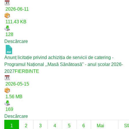
2026-06-11
111.43 KB
128
Descărcare
Anunț licitație privind achiziția de servicii de catering -
Programul Național ,,Masă Sănătoasă" - anul școlar 2026-
2027
FIERBINTE
2026-05-15
1.56 MB
169
Descărcare
1
2
3
4
5
6
Mai
Sf