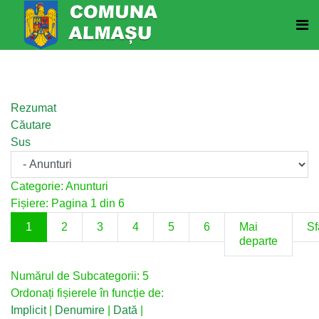
Rezumat
Căutare
Sus
Categorie: Anunturi
Fișiere: Pagina 1 din 6
1
2
3
4
5
6
Mai
Sf
departe
Numărul de Subcategorii: 5
Ordonați fișierele în funcție de:
Implicit
|
Denumire
|
Dată
|