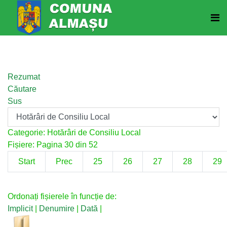
Rezumat
Căutare
Sus
Categorie: Hotărâri de Consiliu Local
Fișiere: Pagina 30 din 52
Start
Prec
25
26
27
28
29
Ordonați fișierele în funcție de:
Implicit
|
Denumire
|
Dată
|