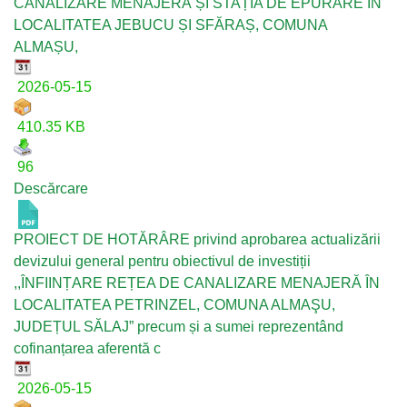
CANALIZARE MENAJERĂ ȘI STAȚIA DE EPURARE ÎN
LOCALITATEA JEBUCU ȘI SFĂRAȘ, COMUNA
ALMAȘU,
2026-05-15
410.35 KB
96
Descărcare
PROIECT DE HOTĂRÂRE privind aprobarea actualizării
devizului general pentru obiectivul de investiții
,,ÎNFIINȚARE REȚEA DE CANALIZARE MENAJERĂ ÎN
LOCALITATEA PETRINZEL, COMUNA ALMAŞU,
JUDEȚUL SĂLAJ” precum și a sumei reprezentând
cofinanțarea aferentă c
2026-05-15