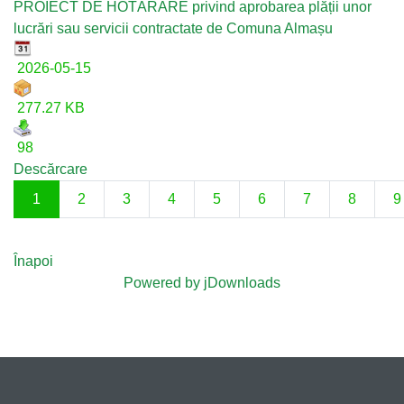
PROIECT DE HOTĂRÂRE privind aprobarea plății unor
lucrări sau servicii contractate de Comuna Almașu
2026-05-15
277.27 KB
98
Descărcare
1
2
3
4
5
6
7
8
9
Înapoi
Powered by jDownloads