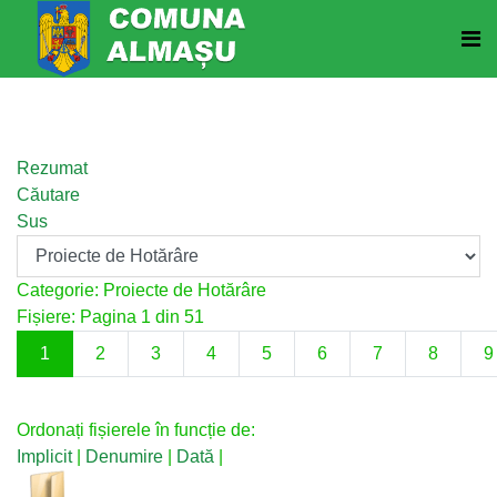
Rezumat
Căutare
Sus
Categorie: Proiecte de Hotărâre
Fișiere: Pagina 1 din 51
1
2
3
4
5
6
7
8
9
Ordonați fișierele în funcție de:
Implicit
|
Denumire
|
Dată
|