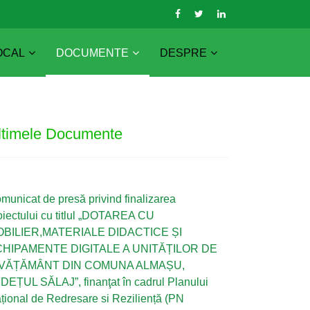
OCAL
DOCUMENTE
DESPRE
ltimele Documente
municat de presă privind finalizarea
oiectului cu titlul „DOTAREA CU
BILIER,MATERIALE DIDACTICE ȘI
HIPAMENTE DIGITALE A UNITĂȚILOR DE
NVĂȚĂMÂNT DIN COMUNA ALMAȘU,
DEȚUL SĂLAJ”, finanţat în cadrul Planului
țional de Redresare si Reziliență (PN