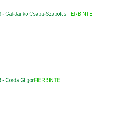
23 - Gál-Jankó Csaba-Szabolcs
FIERBINTE
3 - Corda Gligor
FIERBINTE