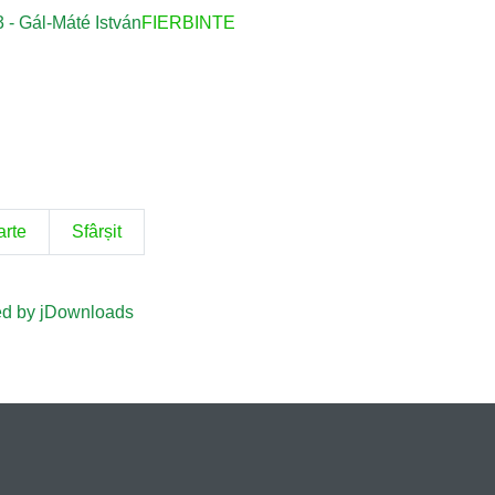
3 - Gál-Máté István
FIERBINTE
arte
Sfârșit
d by jDownloads